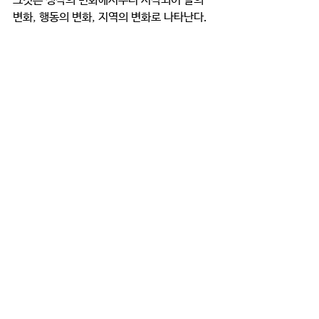
그것은 생각의 변화에서부터 시작되어 말의 
변화, 행동의 변화, 지역의 변화로 나타난다.
막연히 듣던 우리나라의 변화, 그것은 믿음으
로 시작되어 이루어진 놀라운 변화이다.
아니, 믿음이 아니면 이루어질 수 없는 변화이
다.
댓글
댓글을 입력하세요.