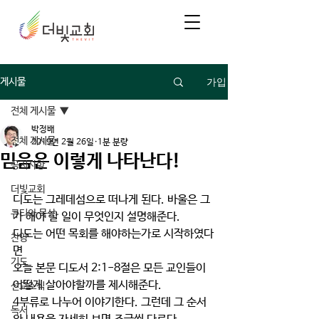
가입
게시물
전체 게시물
박정배
전체 게시물
2019년 2월 26일
1분 분량
믿음은 이렇게 나타난다!
공지사항
더빛교회
디도는 그레데섬으로 떠나게 된다. 바울은 그
큐티와 묵상
가 해야 할 일이 무엇인지 설명해준다.
디도는 어떤 목회를 해야하는가로 시작하였다
찬양
면
기도
오늘 본문 디도서 2:1-8절은 모든 교인들이 
어떻게 살아야할까를 제시해준다.
선교소식
4부류로 나누어 이야기한다. 그런데 그 순서
독서