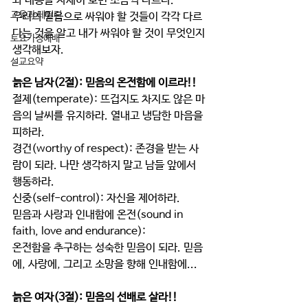
와 내용을 자세히 보면 조금씩 다르다.
교육과 테필린
우리의 믿음으로 싸워야 할 것들이 각각 다르
다는 것을 알고 내가 싸워야 할 것이 무엇인지 
토요가정예배
생각해보자.
설교요약
늙은 남자(2절): 믿음의 온전함에 이르라!!
절제(temperate): 뜨겁지도 차지도 않은 마
음의 날씨를 유지하라. 열내고 냉담한 마음을 
피하라.
경건(worthy of respect): 존경을 받는 사
람이 되라. 나만 생각하지 말고 남들 앞에서 
행동하라.
신중(self-control): 자신을 제어하라.
믿음과 사랑과 인내함에 온전(sound in 
faith, love and endurance):
온전함을 추구하는 성숙한 믿음이 되라. 믿음
에, 사랑에, 그리고 소망을 향해 인내함에...
늙은 여자(3절): 믿음의 선배로 살라!!