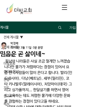
가입
게시물
전체 게시물
박정배
전체 게시물
2019년 3월 11일
3분 분량
믿음은 곧 삶이네~
공지사항
 동남아 나라들은 사실 조금 멀게만 느껴졌습
더빛교회
니다만 물가가 저렴하다는 장점이 있어서 요
큐티와 묵상
즘 한국사람들이 많이 온다고 합니다. 발리(인
도네시아), 다낭(베트남), 세부(필리핀), 코
찬양
타 키나발루(말레이시아), 치앙마이(태국) 그
기도
리고 싱가폴까지... 한달살기를 하면서 영어
도 교육하는 데도 저렴한 물가에 다양한 문화
선교소식
를 경험하는 장점이 있다고들 하네요.
독서