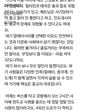
 그런데 이들 나라에 대한 단점들도 널리 알려
교육과 테필린
져 있습니다. 필리핀과 태국은 총과 칼로 위험
하다는 이야기가 있고, 베트남은 사기당하기 
토요가정예배
딱 좋고 말이 안 통한다고 하고, 인도네시아
설교요약
는 종교적 문제로 위험할 수 있다고도 하네
요. 
 여기 말레이시아를 선택한 이유도 안전하다
는 것과 다문화 사회여서 살기 괜찮다는 것입
니다. 화려한 볼거리나 즐길거리는 부족하지
만 말이죠. 무엇보다 좀 더워요~ 아침 저녁 
32도니까요.
 여기 와서 보니 무슨 말인지 알겠더군요. 여
기 사람들은 다양한 민족(말레이, 중국계, 인
도계)가 합께 살면서 각자의 삶을 살 수 있으
며 거기에 핵심은 종교의 자유입니다. 
 어제는 버스를 타고 공항에서 오는 2시간 사
이에 힌두교 사원을 들르는 데 정말 정말 인도
사람이 많더라구요. 4차선 도로가 다 막히고 