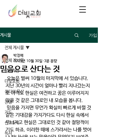
가입
게시물
전체 게시물
박정배
전체 게시물
2025년 10월 30일
3분 분량
믿음으로 산다는 것
공지사항
 오늘은 벌써 10월의 마지막에 서 있습니다. 
더빛교회
지난 30년의 시간이 얼마나 빨리 지나갔는지 
큐티와 묵상
또 아직도 현실은 여전하고 꿈은 이루어지지 
않을 것 같은 그대로인 내 모습을 봅니다.
찬양
 믿음을 가지면 무언가 확실히 빠르게 바뀔 것 
기도
같은 기대감을 가지가다도 다시 현실 속에서 
무너지고 현실은 그대로인 것 같아 절망적이
선교소식
기도 하죠. 이러한 때에 스가랴서는 나를 벗어
독서