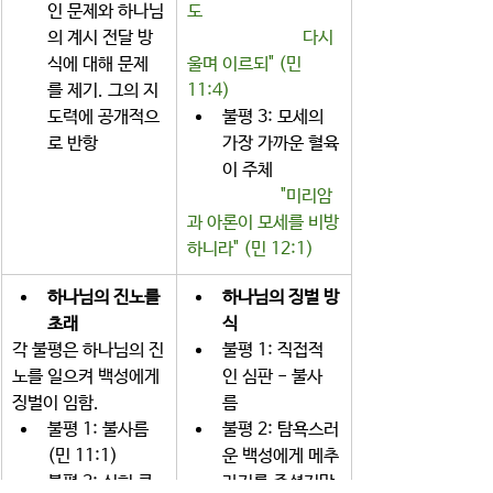
인 문제와 하나님
도       
의 계시 전달 방
                     다시 
식에 대해 문제
울며 이르되" (민 
를 제기. 그의 지
11:4)
도력에 공개적으
불평 3: 모세의 
로 반항
가장 가까운 혈육
이 주체
 "미리암
과 아론이 모세를 비방
하니라" (민 12:1)
하나님의 진노를 
하나님의 징벌 방
초래
식
각 불평은 하나님의 진
불평 1: 직접적
노를 일으켜 백성에게 
인 심판 - 불사
징벌이 임함.  
름 
불평 1: 불사름 
불평 2: 탐욕스러
(민 11:1)
운 백성에게 메추
불평 2: 심히 큰 
라기를 주셨지만 