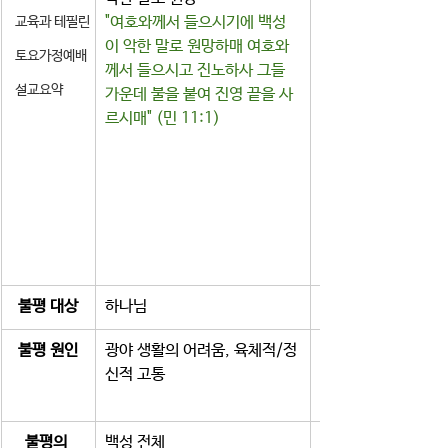
"여호와께서 들으시기에 백성
교육과 테필린
이 악한 말로 원망하매 여호와
토요가정예배
께서 들으시고 진노하사 그들 
설교요약
가운데 불을 붙여 진영 끝을 사
르시매" (민 11:1)
불평 대상
하나님
불평 원인
광야 생활의 어려움, 육체적/정
신적 고통
불평의 
백성 전체 