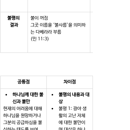
불평의 
불이 꺼짐 
결과
그곳 이름을 ‘불사름’을 의미하
는 다베라라 부름 
(민 11:3) 
공통점
차이점
하나님께 대한 불
불평의 내용과 대
신과 불만
상
현재의 어려움에 대해 
불평 1: 광야 생
하나님을 원망하거나 
활의 고난 자체
그분의 공급하심을 불
에 대한 불만이
신하는 태도를 보여
며 대상은 하나