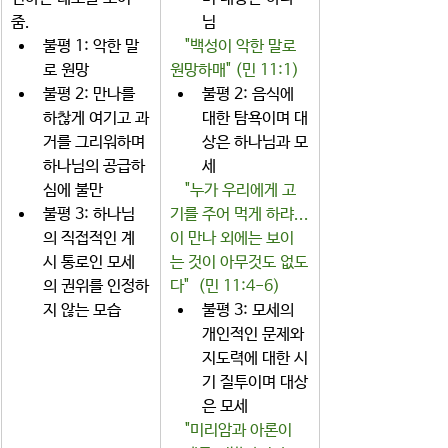
줌. 
님 
불평 1: 악한 말
   "백성이 악한 말로 
로 원망
원망하매" (민 11:1)
불평 2: 만나를 
불평 2: 음식에 
하찮게 여기고 과
대한 탐욕이며 대
거를 그리워하며 
상은 하나님과 모
하나님의 공급하
세 
심에 불만
 "누가 우리에게 고
불평 3: 하나님
기를 주어 먹게 하랴...
의 직접적인 계
이 만나 외에는 보이
시 통로인 모세
는 것이 아무것도 없도
의 권위를 인정하
다"  (민 11:4-6)
지 않는 모습
불평 3: 모세의 
개인적인 문제와 
지도력에 대한 시
기 질투이며 대상
은 모세
"미리암과 아론이 