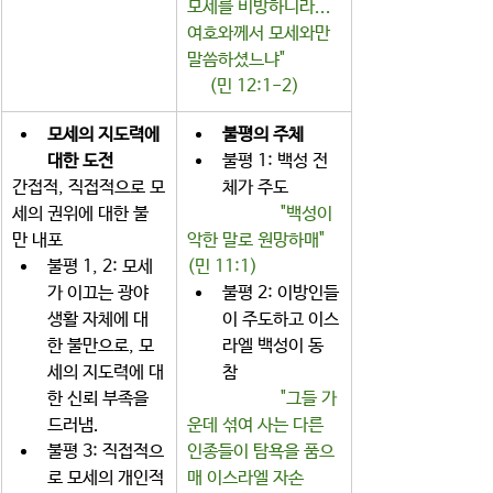
모세를 비방하니라...
여호와께서 모세와만 
말씀하셨느냐"  
    (민 12:1-2)
모세의 지도력에 
불평의 주체
대한 도전
불평 1: 백성 전
간접적, 직접적으로 모
체가 주도 
세의 권위에 대한 불
   "백성이 
만 내포 
악한 말로 원망하매" 
불평 1, 2: 모세
(민 11:1)
가 이끄는 광야 
불평 2: 이방인들
생활 자체에 대
이 주도하고 이스
한 불만으로, 모
라엘 백성이 동
세의 지도력에 대
참  
한 신뢰 부족을 
"그들 가
드러냄. 
운데 섞여 사는 다른 
불평 3: 직접적으
인종들이 탐욕을 품으
로 모세의 개인적
매 이스라엘 자손