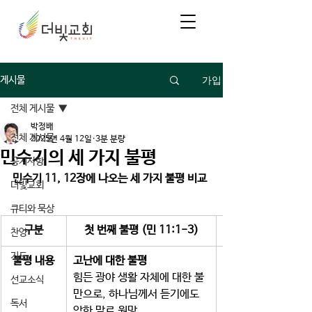
가입
게시물
전체 게시물
박정배
전체 게시물
2025년 4월 12일
3분 분량
민수기의 세 가지 불평
공지사항
민수기 11, 12장에 나오는 세 가지 불평 비교 
더빛교회
큐티와 묵상
구분
첫 번째 불평 (민 11:1-3)
찬양
기도
불평 내용
고난에 대한 불평 
힘든 광야 생활 자체에 대한 불
선교소식
만으로, 하나님께서 듣기에도 
독서
악한 말로 원망