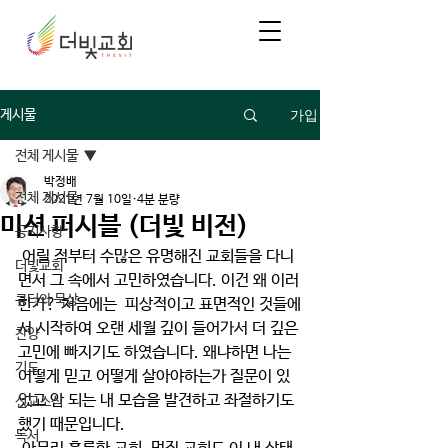
가입
게시물
전체 게시물
박정배
전체 게시물
2021년 7월 10일
4분 분량
미션 퍼시블 (더빛 비전)
공지사항
 어릴 적부터 수많은 유명해진 교회들을 다니
더빛교회
면서 그 속에서 고민하였습니다. 이건 왜 이러
큐티와 묵상
한가? 처음에는  피상적이고 표면적인 것들에
서 시작하여 오랜 세월 깊이 들어가서 더 깊은 
찬양
고민에 빠지기도 하였습니다. 왜냐하면 나는 
기도
어떻게 믿고 어떻게 살아야하는가 질문이 있
었고 안 되는 내 모습을 발견하고 좌절하기도 
선교소식
했기 때문입니다.
독서