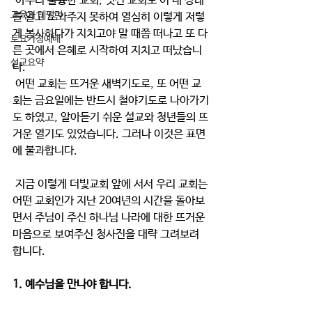
 아무리 훌륭한 교회, 멋진 교회도 이 내 상태
교육과 테필린
를 알고 도와주지 못하여 열심히 이렇게 저렇
게 봉사하다가 지치고야 말 때쯤 떠나고 또 다
토요가정예배
른 곳에서 은혜로 시작하여 지치고 떠났습니
설교요약
다.
 어떤 교회는 뜨거운 새벽기도로, 또 어떤 교
회는 금요일에는 반드시 철야기도로 나아가기
도 하였고, 알아듣기 쉬운 설교와 청년들의 뜨
거운 열기도 있었습니다. 그러나 이것은 표면
에 불과합니다.
 지금 이렇게 더빛교회 앞에 서서 우리 교회는 
어떤 교회인가 지난 20여년의 시간을 돌아보
면서 주님이 주신 하나님 나라에 대한 뜨거운 
마음으로 보여주신 청사진을 대략 그려보려 
합니다.
1. 예수님을 만나야 합니다.