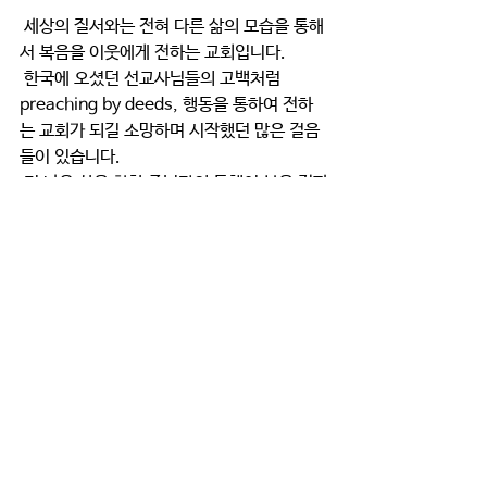
 세상의 질서와는 전혀 다른 삶의 모습을 통해
서 복음을 이웃에게 전하는 교회입니다.
 한국에 오셨던 선교사님들의 고백처럼 
preaching by deeds, 행동을 통하여 전하
는 교회가 되길 소망하며 시작했던 많은 걸음
들이 있습니다.
 더 나은 삶을 향한 주님과의 동행이 복음 전파
의 통로가 됨을 믿고 학교와 도서관을 세우게 
하셨고 초고령사회를 섬기고 어린이들을 섬
길 복지센터를 꿈꿉니다.
치유하고
 죄의 종노릇하면서 피곤하고 무거운 삶의 짐
을 내려놓고 자유와 행복을 누리는 상담센터
를 꿈꿉니다.
 무엇보다 마음의 문제가 가장 심각한 문제가 
되어버린 이 시대는 감정과 이성과 의지가 심
각한 파손을 입었습니다. 마음을 바꾸시는 주