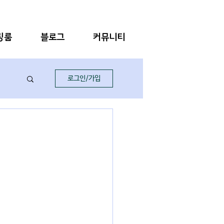
링룸
블로그
커뮤니티
로그인/가입