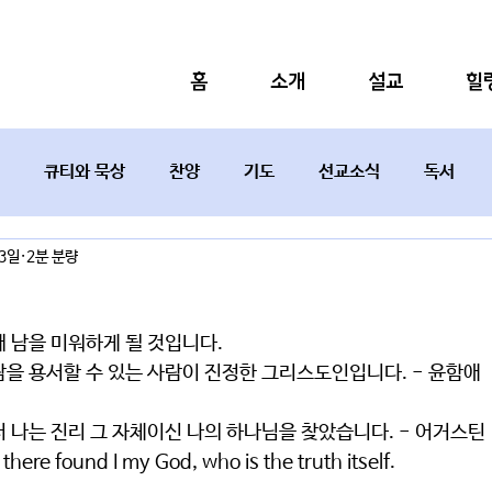
홈
소개
설교
힐
큐티와 묵상
찬양
기도
선교소식
독서
13일
2분 분량
설교요약
 남을 미워하게 될 것입니다.
람을 용서할 수 있는 사람이 진정한 그리스도인입니다. - 윤함애
 나는 진리 그 자체이신 나의 하나님을 찾았습니다. - 어거스틴
there found I my God, who is the truth itself.