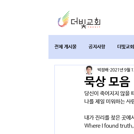
전체 게시물
공지사항
더빛교회
박정배
2021년 9월 
교육과 테필린
토요가정예배
묵상 모음
당신이 죽어지지 않을 때
나를 제일 미워하는 사
내가 진리를 찾은 곳에서
Where I found truth, 