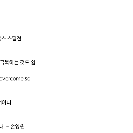
찰스 스펄전
 극복하는 것도 쉽
m overcome so 
 맥아더
. - 손양원