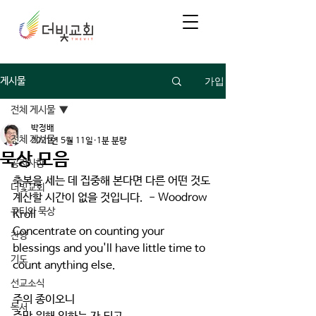
가입
게시물
전체 게시물
박정배
전체 게시물
2021년 5월 11일
1분 분량
묵상 모음
공지사항
축복을 세는 데 집중해 본다면 다른 어떤 것도 
더빛교회
계산할 시간이 없을 것입니다.  - Woodrow 
큐티와 묵상
Kroll
Concentrate on counting your 
찬양
blessings and you'll have little time to 
기도
count anything else.
선교소식
주의 종이오니 
독서