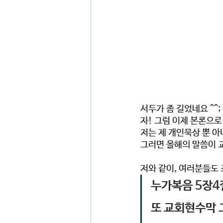
서두가 좀 길었네요 ^^; 
자! 그럼 이제 본론으로
저는 제 개인묵상 뿐 아
그러면 
올해의 말씀이 교
저와 같이, 여러분들도 
누가복음 5장4절
또 교회현수막 