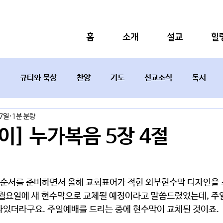
홈
소개
설교
힐
큐티와 묵상
찬양
기도
선교소식
독서
27일
1분 분량
설교요약
이] 누가복음 5장 4절
 순서를 준비하면서 올해 
교회표어가 적힌 외부현수막
 디자인을
 월요일에 새 현수막으로 교체될 예정이라고 말씀드렸었는데, 주
나있더라구요. 주일예배를 드리는 중에 현수막이 교체된 것이죠. 