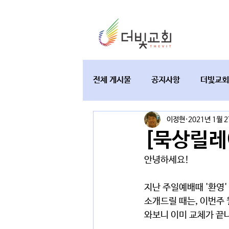
전체 게시물
공지사항
더빛교회
이정현
2021년 1월 
교육과 테필린
토요가정예배
[묵상릴레
안녕하세요! 
지난 주일예배때 '환영'
소개드릴 때는, 이번주
와보니 이미 교체가 끝