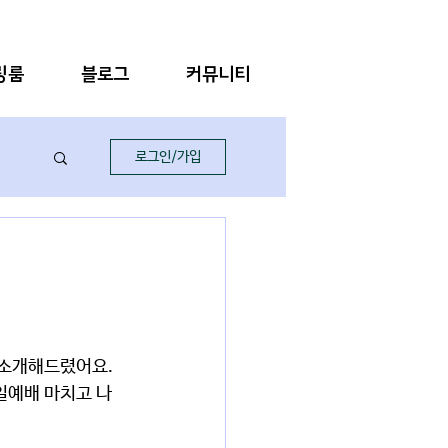
링룸
블로그
커뮤니티
로그인/가입
 소개해드렸어요. 
일예배 마치고 나