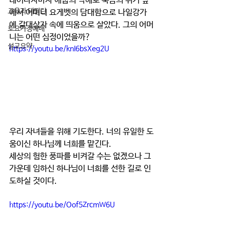
태어나자마자 애굽의 박해로 죽음의 위기 앞
교육과 테필린
에서 어머니 요게벳의 담대함으로 나일강가
에 갈대상자 속에 띄움으로 살았다. 그의 어머
토요가정예배
니는 어떤 심정이었을까?
설교요약
https://youtu.be/knI6bsXeg2U
우리 자녀들을 위해 기도한다. 너의 유일한 도
움이신 하나님께 너희를 맡긴다.
세상의 험한 풍파를 비켜갈 수는 없겠으나 그 
가운데 임하신 하나님이 너희를 선한 길로 인
도하실 것이다.
https://youtu.be/Oof5ZrcmW6U