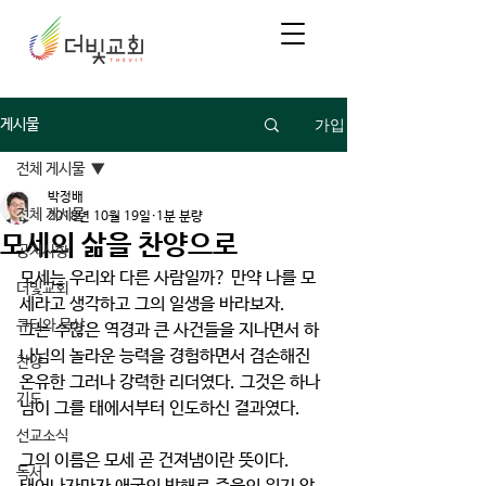
가입
게시물
전체 게시물
박정배
전체 게시물
2018년 10월 19일
1분 분량
모세의 삶을 찬양으로
공지사항
모세는 우리와 다른 사람일까? 만약 나를 모
더빛교회
세라고 생각하고 그의 일생을 바라보자.
큐티와 묵상
그는 수많은 역경과 큰 사건들을 지나면서 하
나님의 놀라운 능력을 경험하면서 겸손해진 
찬양
온유한 그러나 강력한 리더였다. 그것은 하나
기도
님이 그를 태에서부터 인도하신 결과였다.
선교소식
그의 이름은 모세 곧 건져냄이란 뜻이다. 
독서