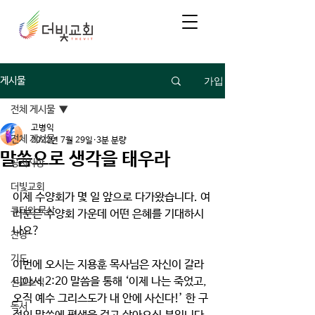
가입
게시물
전체 게시물
고병익
전체 게시물
2022년 7월 29일
3분 분량
말씀으로 생각을 태우라
공지사항
더빛교회
이제 수양회가 몇 일 앞으로 다가왔습니다. 여
큐티와 묵상
러분은 수양회 가운데 어떤 은혜를 기대하시
나요? 
찬양
기도
이번에 오시는 지용훈 목사님은 자신이 갈라
디아서 2:20 말씀을 통해 ‘이제 나는 죽었고, 
선교소식
오직 예수 그리스도가 내 안에 사신다!’ 한 구
독서