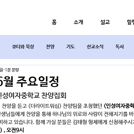
홈
소개
설교
힐
큐티와 묵상
찬양
기도
선교소식
독서
5일
1분 분량
설교요약
6월 주요일정
인성여자중학교 찬양집회  
” 찬양을 듣고 <더라이트워십> 찬양팀을 초청했던 
<인성여자중학
선생님들에게 찬양을 통해 하나님의 위로와 사랑이 전해지기를 
비하고 있습니다. 함께 가실 분들은 김태형 형제에게 신청해주시기
 , 오전9시 