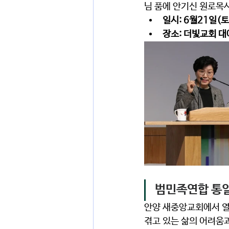
님 품에 안기신 원로목
일시: 6월21일(토)
장소: 더빛교회 대
범민족연합 통
안양 새중앙교회에서 열
겪고 있는 삶의 어려움과