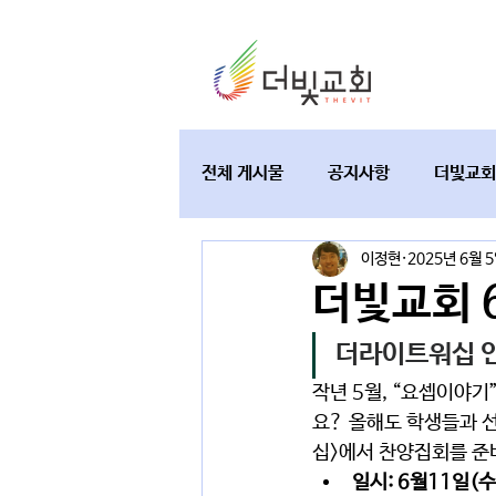
전체 게시물
공지사항
더빛교회
이정현
2025년 6월 
교육과 테필린
토요가정예배
더빛교회 
더라이트워십 
작년 5월, “요셉이야기
요? 올해도 학생들과 
십>에서 찬양집회를 준
일시: 6월11일(수)