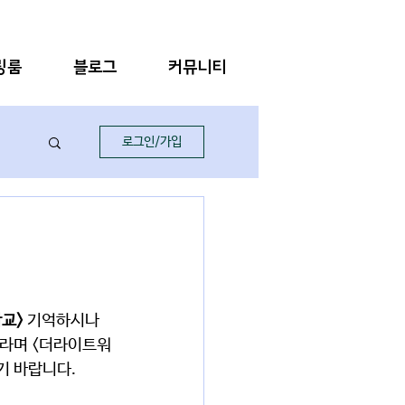
링룸
블로그
커뮤니티
로그인/가입
교> 
기억하시나
바라며 <더라이트워
 바랍니다.  