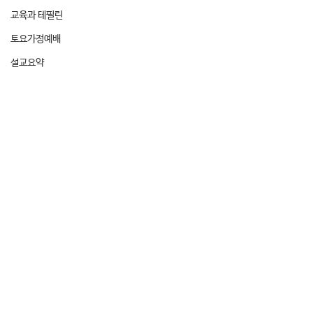
교육과 테필린
토요가정예배
설교요약