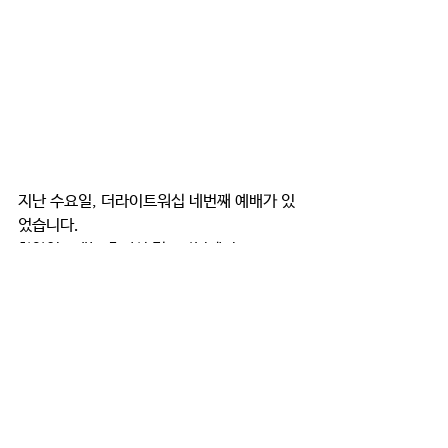
지난 수요일, 더라이트워십 네번째 예배가 있
었습니다. 
찬양인도에는 홍의석 전도사님께서,
그리고 설교는 광복교회 김덕규 목사님께서 
전해주셨습니다.
회개로 부터 시작되는 진정한 제자의 길에 대
한 말씀을 나누어주셔서 모두에게 은혜 되는 
시간이었습니다. :)
더빛교회