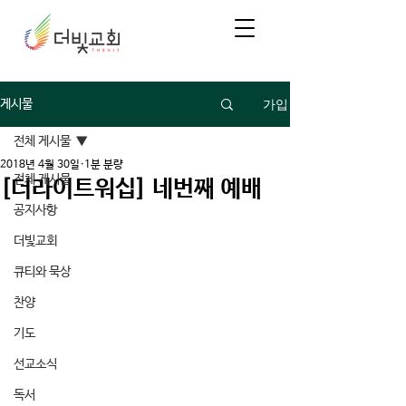
가입
게시물
전체 게시물
2018년 4월 30일
1분 분량
전체 게시물
[더라이트워십] 네번째 예배
공지사항
더빛교회
큐티와 묵상
찬양
기도
선교소식
독서