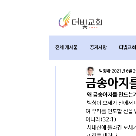
전체 게시물
공지사항
더빛교회
박정배
2021년 6월 
교육과 테필린
토요가정예배
금송아지를
 왜 금송아지를 만드는
 백성이 모세가 산에서 내려옴이 더딤을 보고 모여 백성이 아론에게 이르러 말하되 일어나라 우리를 위하
여 우리를 인도할 신을 
이니라(32:1)
 시내산에 올라간 모세가 더디 왔기 때문이다. 모세가 당장 없다고 결론 내리고 그래서 인도할 신이 없다