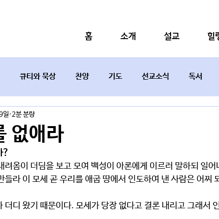
홈
소개
설교
힐
큐티와 묵상
찬양
기도
선교소식
독서
29일
2분 분량
설교요약
 없애라
가?
만들라 이 모세 곧 우리를 애굽 땅에서 인도하여 낸 사람은 어찌