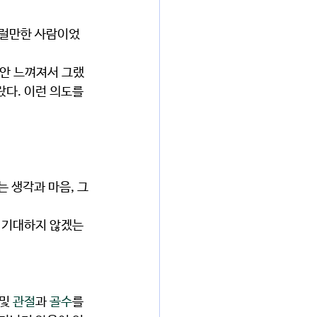
다. 이런 의도를 
및 
관절
과 
골수
를 