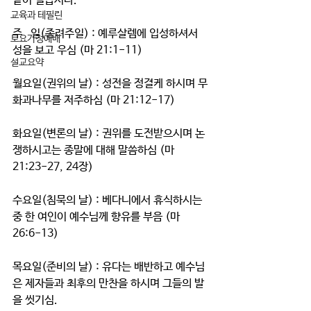
같이 걸읍시다.
교육과 테필린
주   일(종려주일) : 예루살렘에 입성하셔서 
토요가정예배
성을 보고 우심 (마 21:1-11)
설교요약
월요일(권위의 날) : 성전을 정결케 하시며 무
화과나무를 저주하심 (마 21:12-17)
화요일(변론의 날) : 권위를 도전받으시며 논
쟁하시고는 종말에 대해 말씀하심 (마 
21:23-27, 24장)
수요일(침묵의 날) : 베다니에서 휴식하시는 
중 한 여인이 예수님께 향유를 부음 (마 
26:6-13)
목요일(준비의 날) : 유다는 배반하고 예수님
은 제자들과 최후의 만찬을 하시며 그들의 발
을 씻기심.