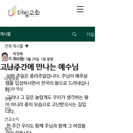
가입
게시물
전체 게시물
박정배
전체 게시물
2021년 3월 26일
1분 분량
고난주간에 만나는 예수님
공지사항
 이번 주일은 종려주일입니다. 주님이 예루살
더빛교회
렘을 입성하시면서 천국의 왕으로 드러내십니
큐티와 묵상
다.
 그러나 그 길은 놀랍게도 우리가 생각하는 왕
찬양
이 아니라 종의 모습으로 고난받으시는 길입
기도
니다.
선교소식
 한 주간 우리도 함께 주님과 함께 그 여정을 
독서