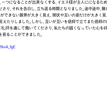
、一つになることが出来なくする、イエス様が主人にになるた
ださり、それを告白し、立ち返る時間となりました。途中途中、隔
とができない限界が大きく見え、現状や互いの姿だけが大きく見
覚えたりしました。しかし、互いが互いを信仰で立てまた信仰
に礼拝を通して働いてくださり、私たちの固くなっていた心を砕
を見ることができました。
W8wA_fgE