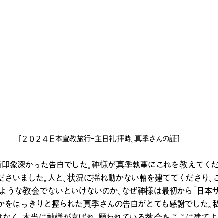
[２０２４日本宣教旅行-主日礼拝時、真季さんの証]
番印象深かった告白でした。神様が真季執事にこれを教えてくだ
ださいました。人と、状況に揺れ動かない軸を建ててくださり、
ような教会でないといけないのか、なぜ神様は最初から「日本
かをはっきりと握られた真季さんの告白がとても感謝でした。
はなく、本当に神様が喜ばれ、願われている教会をここに建て