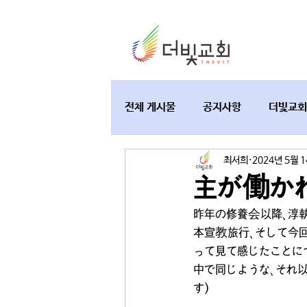
전체 게시물
공지사항
더빛교회
최서희
2024년 5월 
교육과 테필린
토요가정예배
主が働かれ
昨年の修養会以降、淳
本宣教旅行、そして今回
って見て感じたことに
中で同じような、それ
す）