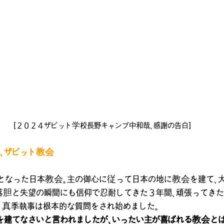
[２０２４ザビット学校長野キャンプ中和哉、感謝の告白]
、ザビット教会
となった日本教会。主の御心に従って日本の地に教会を建て、
落胆と失望の瞬間にも信仰で忍耐してきた３年間、頑張ってき
、真季執事は根本的な質問をされ始めました。
を建てなさいと言われましたが、いったい主が喜ばれる教会とは