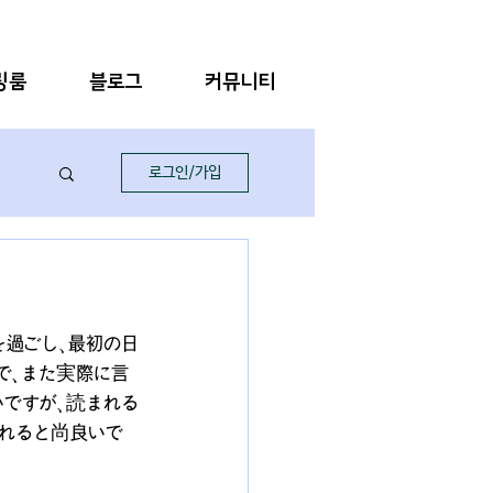
링룸
블로그
커뮤니티
로그인/가입
を過ごし、最初の日
で、また実際に言
いですが、読まれる
まれると尚良いで