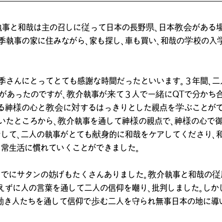
執事と和哉は主の召しに従って日本の長野県、日本教会がある
真季執事の家に住みながら、家も探し、車も買い、和哉の学校の入
季さんにとってとても感謝な時間だったといいます。３年間、二
があったのですが、教介執事が来て３人で一緒にQTで分かち
る神様の心と教会に対するはっきりとした視点を学ぶことがで
いたところから、教介執事を通して神様の視点で、神様の心で
そして、二人の執事がとても献身的に和哉をケアしてくださり、
日常生活に慣れていくことができました。
までにサタンの妨げもたくさんありました。教介執事と和哉の
えずに人の言葉を通して二人の信仰を嘲り、批判しました。しか
働き人たちを通して信仰で歩む二人を守られ無事日本の地に導