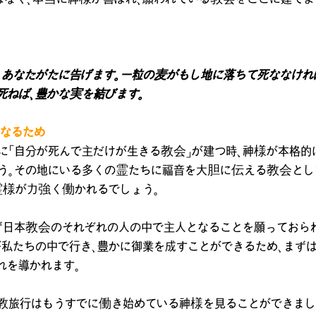
。
に、あなたがたに告げます。一粒の麦がもし地に落ちて死ななけれ
死ねば、豊かな実を結びます。
なるため
に「自分が死んで主だけが生きる教会」が建つ時、神様が本格
う。その地にいる多くの霊たちに福音を大胆に伝える教会とし
霊様が力強く働かれるでしょう。
ず日本教会のそれぞれの人の中で主人となることを願っておら
が私たちの中で行き、豊かに御業を成すことができるため、まず
れを導かれます。
教旅行はもうすでに働き始めている神様を見ることができまし