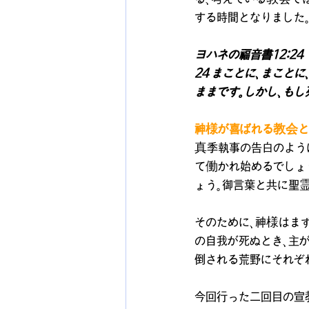
する時間となりました
ヨハネの福音書12:24
24 まことに、まこと
ままです。しかし、もし
神様が喜ばれる教会と
真季執事の告白のよう
て働かれ始めるでしょ
ょう。御言葉と共に聖
そのために、神様はま
の自我が死ぬとき、主
倒される荒野にそれぞ
今回行った二回目の宣