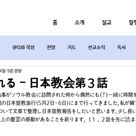
홈
소개
설교
힐
큐티와 묵상
찬양
기도
선교소식
독서
14일
9분 분량
설교요약
る - 日本教会第３話
執事がソウル教会に訪問された時から偶然にも(?)一緒に時間
の日本宣教旅行(5月2日~6日)にまで行ってきました。私が隣
ついて文章で整理し日本宣教報告をしたいと思います。少し長
以上の聖霊の感動があることを祈ります。（１，２話を先に読