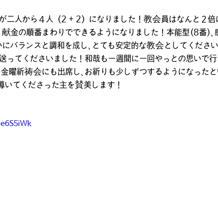
が二人から４人（2 + 2）になりました！教会員はなんと２
献金の順番まわりでできるようになりました！本能型(8番)、感
互いにバランスと調和を成し、とても安定的な教会としてください
送ってくださいました！和哉も一週間に一回やっとの思いで
、金曜祈祷会にも出席し、お祈りも少しずつするようになった
導いてくださった主を賛美します！
De6S5iWk