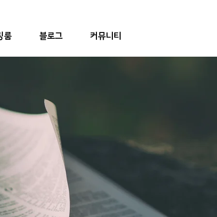
링룸
블로그
커뮤니티