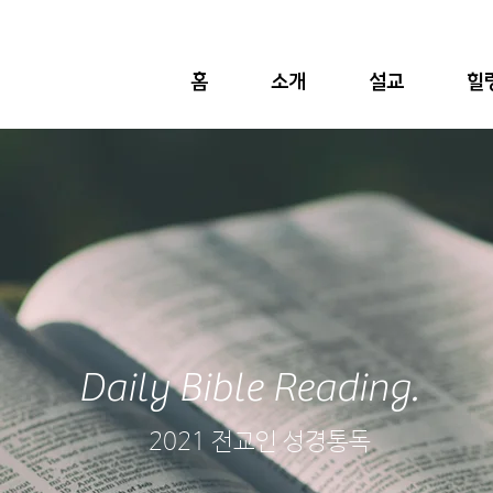
홈
소개
설교
힐
Daily Bible Reading.
2021 전교인 성경통독